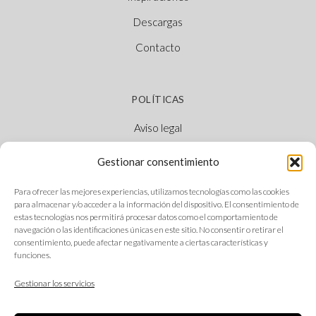
Descargas
Contacto
POLÍTICAS
Aviso legal
Política de cookies
Gestionar consentimiento
Política de privacidad
Para ofrecer las mejores experiencias, utilizamos tecnologías como las cookies
Canal Ético
para almacenar y/o acceder a la información del dispositivo. El consentimiento de
estas tecnologías nos permitirá procesar datos como el comportamiento de
navegación o las identificaciones únicas en este sitio. No consentir o retirar el
consentimiento, puede afectar negativamente a ciertas características y
funciones.
SÍGUENOS
Gestionar los servicios