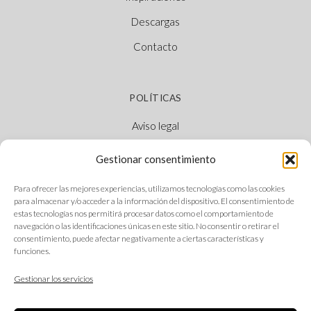
Descargas
Contacto
POLÍTICAS
Aviso legal
Política de cookies
Gestionar consentimiento
Política de privacidad
Para ofrecer las mejores experiencias, utilizamos tecnologías como las cookies
Canal Ético
para almacenar y/o acceder a la información del dispositivo. El consentimiento de
estas tecnologías nos permitirá procesar datos como el comportamiento de
navegación o las identificaciones únicas en este sitio. No consentir o retirar el
consentimiento, puede afectar negativamente a ciertas características y
funciones.
SÍGUENOS
Gestionar los servicios