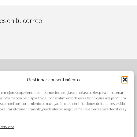
tes en tu correo
Gestionar consentimiento
SÍGUENOS
las mejores experiencias, utilizamos tecnologías como las cookies para almacenar
 la información del dispositivo. El consentimiento de estas tecnologías nos permitirá
s como el comportamiento de navegación o las identificaciones únicas en este sitio.
o retirar el consentimiento, puede afectar negativamente a ciertas características y
s
IDIOMAS
ad
 servicios