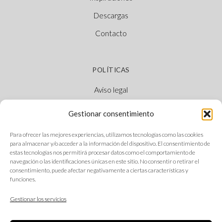
Descargas
Contacto
POLÍTICAS
Aviso legal
Política de cookies
Gestionar consentimiento
Política de privacidad
Para ofrecer las mejores experiencias, utilizamos tecnologías como las cookies
Canal Ético
para almacenar y/o acceder a la información del dispositivo. El consentimiento de
estas tecnologías nos permitirá procesar datos como el comportamiento de
navegación o las identificaciones únicas en este sitio. No consentir o retirar el
consentimiento, puede afectar negativamente a ciertas características y
funciones.
SÍGUENOS
Gestionar los servicios