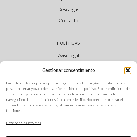
Descargas
Contacto
POLÍTICAS
Aviso legal
Política de cookies
Gestionar consentimiento
Política de privacidad
Para ofrecer las mejores experiencias, utilizamos tecnologías como las cookies
Canal Ético
para almacenar y/o acceder a la información del dispositivo. El consentimiento de
estas tecnologías nos permitirá procesar datos como el comportamiento de
navegación o las identificaciones únicas en este sitio. No consentir o retirar el
consentimiento, puede afectar negativamente a ciertas características y
funciones.
SÍGUENOS
Gestionar los servicios