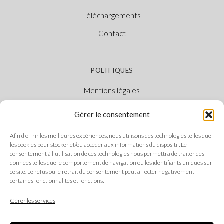
Téléchargements
Contact
POLITIQUES
Mentions légales
Politique des cookies
Gérer le consentement
Politique de confidentialité
Afin d'offrir les meilleures expériences, nous utilisons des technologies telles que
Canal Éthique
les cookies pour stocker et/ou accéder aux informations du dispositif. Le
consentement à l'utilisation de ces technologies nous permettra de traiter des
données telles que le comportement de navigation ou les identifiants uniques sur
ce site. Le refus ou le retrait du consentement peut affecter négativement
certaines fonctionnalités et fonctions.
SUIVEZ-NOUS
Gérer les services