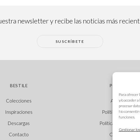
estra newsletter y recibe las noticias más recien
SUSCRÍBETE
BESTILE
POLÍTICAS
Para ofrecer 
y/o acceder a
Colecciones
Aviso legal
procesar dato
No consentir 
Inspiraciones
Política de cookie
funciones.
Descargas
Política de privacid
Gestionar los
Contacto
Canal Ético