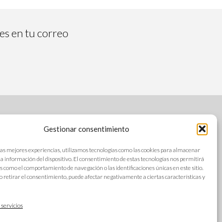
tes en tu correo
Gestionar consentimiento
SÍGUENOS
las mejores experiencias, utilizamos tecnologías como las cookies para almacenar
 la información del dispositivo. El consentimiento de estas tecnologías nos permitirá
s como el comportamiento de navegación o las identificaciones únicas en este sitio.
o retirar el consentimiento, puede afectar negativamente a ciertas características y
s
IDIOMAS
ad
 servicios