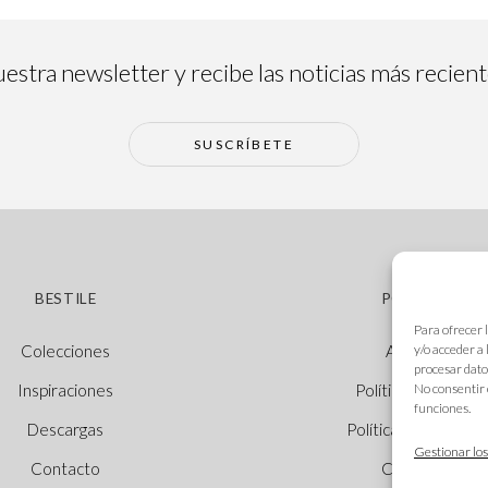
estra newsletter y recibe las noticias más recien
SUSCRÍBETE
BESTILE
POLÍTICAS
Para ofrecer 
y/o acceder a
Colecciones
Aviso legal
procesar dato
No consentir 
Inspiraciones
Política de cookie
funciones.
Descargas
Política de privacid
Gestionar los
Contacto
Canal Ético