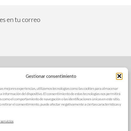
tes en tu correo
Gestionar consentimiento
SÍGUENOS
las mejores experiencias, utilizamos tecnologías como las cookies para almacenar
 la información del dispositivo. El consentimiento de estas tecnologías nos permitirá
s como el comportamiento de navegación o las identificaciones únicas en este sitio.
o retirar el consentimiento, puede afectar negativamente a ciertas características y
s
IDIOMAS
ad
 servicios