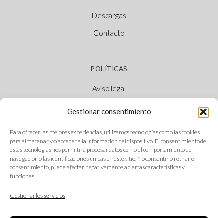
Descargas
Contacto
POLÍTICAS
Aviso legal
Política de cookies
Gestionar consentimiento
Política de privacidad
Para ofrecer las mejores experiencias, utilizamos tecnologías como las cookies
Canal Ético
para almacenar y/o acceder a la información del dispositivo. El consentimiento de
estas tecnologías nos permitirá procesar datos como el comportamiento de
navegación o las identificaciones únicas en este sitio. No consentir o retirar el
consentimiento, puede afectar negativamente a ciertas características y
funciones.
SÍGUENOS
Gestionar los servicios