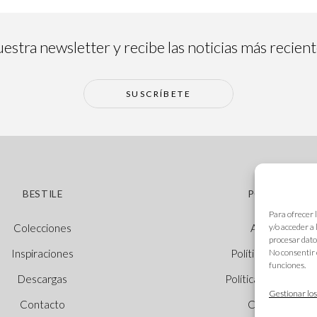
estra newsletter y recibe las noticias más recien
SUSCRÍBETE
BESTILE
POLÍTICAS
Para ofrecer 
y/o acceder a
Colecciones
Aviso legal
procesar dato
No consentir 
Inspiraciones
Política de cookie
funciones.
Descargas
Política de privacid
Gestionar los
Contacto
Canal Ético