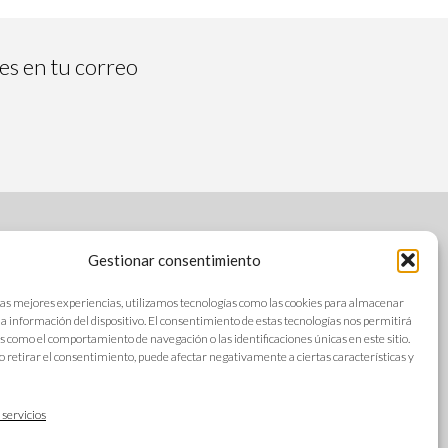
tes en tu correo
Gestionar consentimiento
SÍGUENOS
las mejores experiencias, utilizamos tecnologías como las cookies para almacenar
 la información del dispositivo. El consentimiento de estas tecnologías nos permitirá
s como el comportamiento de navegación o las identificaciones únicas en este sitio.
o retirar el consentimiento, puede afectar negativamente a ciertas características y
s
IDIOMAS
ad
 servicios