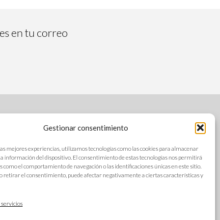
tes en tu correo
Gestionar consentimiento
SÍGUENOS
las mejores experiencias, utilizamos tecnologías como las cookies para almacenar
 la información del dispositivo. El consentimiento de estas tecnologías nos permitirá
s como el comportamiento de navegación o las identificaciones únicas en este sitio.
o retirar el consentimiento, puede afectar negativamente a ciertas características y
s
IDIOMAS
ad
 servicios