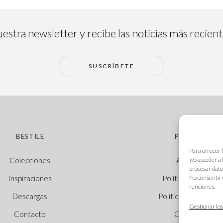
estra newsletter y recibe las noticias más recien
SUSCRÍBETE
BESTILE
POLÍTICAS
Para ofrecer 
y/o acceder a
Colecciones
Aviso legal
procesar dato
No consentir 
Inspiraciones
Política de cookie
funciones.
Descargas
Política de privacid
Gestionar los
Contacto
Canal Ético