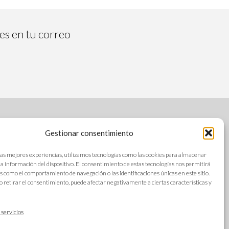
tes en tu correo
Gestionar consentimiento
SÍGUENOS
las mejores experiencias, utilizamos tecnologías como las cookies para almacenar
 la información del dispositivo. El consentimiento de estas tecnologías nos permitirá
s como el comportamiento de navegación o las identificaciones únicas en este sitio.
o retirar el consentimiento, puede afectar negativamente a ciertas características y
s
IDIOMAS
ad
 servicios