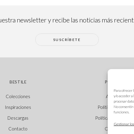
estra newsletter y recibe las noticias más recien
SUSCRÍBETE
BESTILE
POLÍTICAS
Para ofrecer 
y/o acceder a
Colecciones
Aviso legal
procesar dato
No consentir 
Inspiraciones
Política de cookie
funciones.
Descargas
Política de privacid
Gestionar los
Contacto
Canal Ético