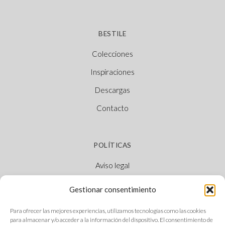
BESTILE
Colecciones
Inspiraciones
Descargas
Contacto
POLÍTICAS
Aviso legal
Política de cookies
Gestionar consentimiento
Política de privacidad
Para ofrecer las mejores experiencias, utilizamos tecnologías como las cookies
Canal Ético
para almacenar y/o acceder a la información del dispositivo. El consentimiento de