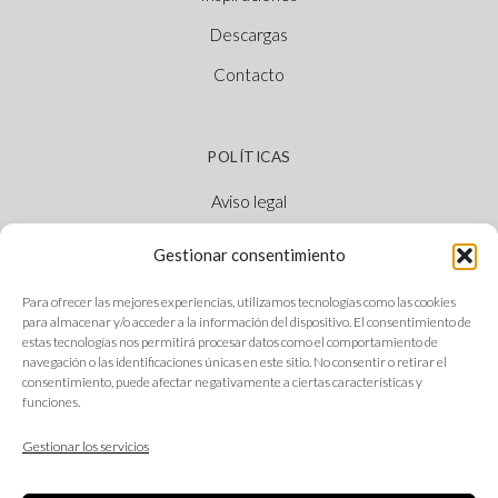
Descargas
Contacto
POLÍTICAS
Aviso legal
Política de cookies
Gestionar consentimiento
Política de privacidad
Para ofrecer las mejores experiencias, utilizamos tecnologías como las cookies
Canal Ético
para almacenar y/o acceder a la información del dispositivo. El consentimiento de
estas tecnologías nos permitirá procesar datos como el comportamiento de
navegación o las identificaciones únicas en este sitio. No consentir o retirar el
consentimiento, puede afectar negativamente a ciertas características y
funciones.
SÍGUENOS
Gestionar los servicios