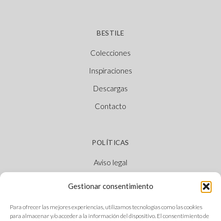
BESTILE
Colecciones
Inspiraciones
Descargas
Contacto
POLÍTICAS
Aviso legal
Política de cookies
Gestionar consentimiento
Política de privacidad
Para ofrecer las mejores experiencias, utilizamos tecnologías como las cookies
Canal Ético
para almacenar y/o acceder a la información del dispositivo. El consentimiento de