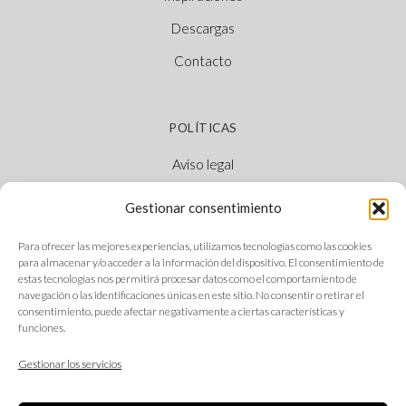
Descargas
Contacto
POLÍTICAS
Aviso legal
Política de cookies
Gestionar consentimiento
Política de privacidad
Para ofrecer las mejores experiencias, utilizamos tecnologías como las cookies
Canal Ético
para almacenar y/o acceder a la información del dispositivo. El consentimiento de
estas tecnologías nos permitirá procesar datos como el comportamiento de
navegación o las identificaciones únicas en este sitio. No consentir o retirar el
consentimiento, puede afectar negativamente a ciertas características y
funciones.
SÍGUENOS
Gestionar los servicios