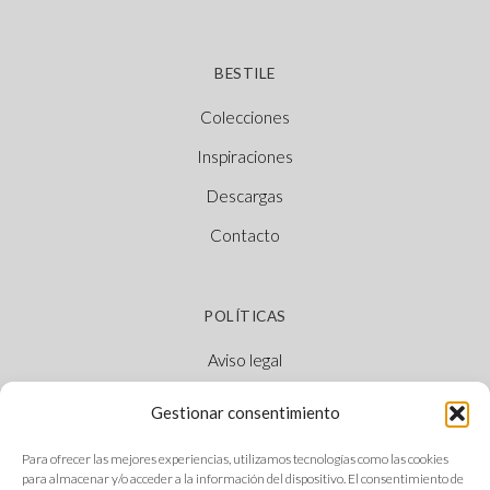
BESTILE
Colecciones
Inspiraciones
Descargas
Contacto
POLÍTICAS
Aviso legal
Política de cookies
Gestionar consentimiento
Política de privacidad
Para ofrecer las mejores experiencias, utilizamos tecnologías como las cookies
Canal Ético
para almacenar y/o acceder a la información del dispositivo. El consentimiento de