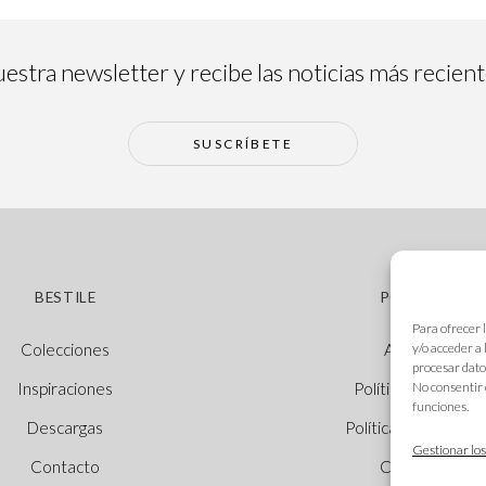
estra newsletter y recibe las noticias más recien
SUSCRÍBETE
BESTILE
POLÍTICAS
Para ofrecer 
y/o acceder a
Colecciones
Aviso legal
procesar dato
No consentir 
Inspiraciones
Política de cookie
funciones.
Descargas
Política de privacid
Gestionar los
Contacto
Canal Ético