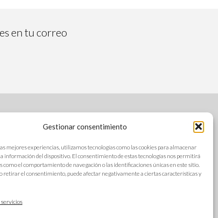
tes en tu correo
Gestionar consentimiento
SÍGUENOS
las mejores experiencias, utilizamos tecnologías como las cookies para almacenar
 la información del dispositivo. El consentimiento de estas tecnologías nos permitirá
s como el comportamiento de navegación o las identificaciones únicas en este sitio.
o retirar el consentimiento, puede afectar negativamente a ciertas características y
s
IDIOMAS
ad
 servicios