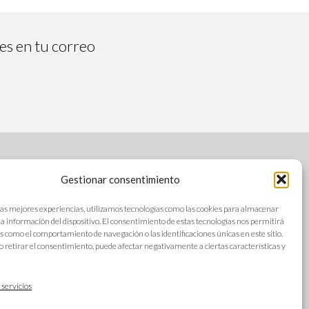
tes en tu correo
Gestionar consentimiento
SÍGUENOS
las mejores experiencias, utilizamos tecnologías como las cookies para almacenar
 la información del dispositivo. El consentimiento de estas tecnologías nos permitirá
s como el comportamiento de navegación o las identificaciones únicas en este sitio.
o retirar el consentimiento, puede afectar negativamente a ciertas características y
s
IDIOMAS
ad
 servicios