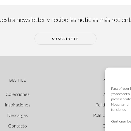
estra newsletter y recibe las noticias más recien
SUSCRÍBETE
BESTILE
POLÍTICAS
Para ofrecer 
y/o acceder a
Colecciones
Aviso legal
procesar dato
No consentir 
Inspiraciones
Política de cookie
funciones.
Descargas
Política de privacid
Gestionar los
Contacto
Canal Ético