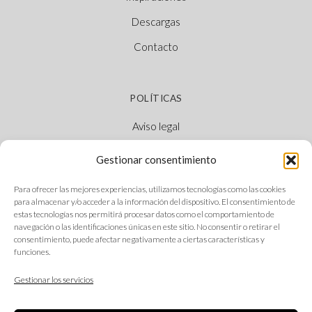
Descargas
Contacto
POLÍTICAS
Aviso legal
Política de cookies
Gestionar consentimiento
Política de privacidad
Para ofrecer las mejores experiencias, utilizamos tecnologías como las cookies
Canal Ético
para almacenar y/o acceder a la información del dispositivo. El consentimiento de
estas tecnologías nos permitirá procesar datos como el comportamiento de
navegación o las identificaciones únicas en este sitio. No consentir o retirar el
consentimiento, puede afectar negativamente a ciertas características y
funciones.
SÍGUENOS
Gestionar los servicios