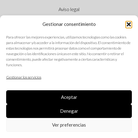
Aviso legal
Política de cookies
Gestionar consentimiento
Política de privacidad
Para ofrecer las mejores experiencias, utilizamos tecnologías como las cookies
Canal Ético
para almacenar y/o acceder a la información del dispositivo. El consentimiento de
estas tecnologías nos permitirá procesar datos como el comportamiento de
navegación o las identificaciones únicas en este sitio. No consentir o retirar el
consentimiento, puede afectar negativamente a ciertas características y
funciones.
SÍGUENOS
Gestionar los servicios
Aceptar
IDIOMAS
Denegar
Ver preferencias