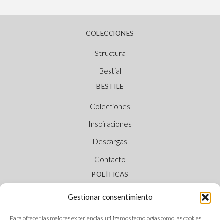
COLECCIONES
Structura
Bestial
BESTILE
Colecciones
Inspiraciones
Descargas
Contacto
POLÍTICAS
Aviso legal
Gestionar consentimiento
Política de cookies
Para ofrecer las mejores experiencias, utilizamos tecnologías como las cookies