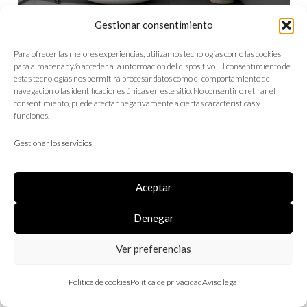
Gestionar consentimiento
Galdar Acero – Galdar Humo
Para ofrecer las mejores experiencias, utilizamos tecnologías como las cookies
para almacenar y/o acceder a la información del dispositivo. El consentimiento de
estas tecnologías nos permitirá procesar datos como el comportamiento de
navegación o las identificaciones únicas en este sitio. No consentir o retirar el
consentimiento, puede afectar negativamente a ciertas características y
funciones.
Gestionar los servicios
Aceptar
Denegar
Ver preferencias
Política de cookies
Política de privacidad
Aviso legal